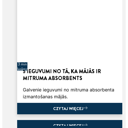
3 min
lasāms
5 IEGUVUMI NO TĀ, KA MĀJĀS IR
MITRUMA ABSORBENTS
Galvenie ieguvumi no mitruma absorbenta
izmantošanas mājās.
CZYTAJ WIĘCEJ
CZYTAJ WIĘCEJ