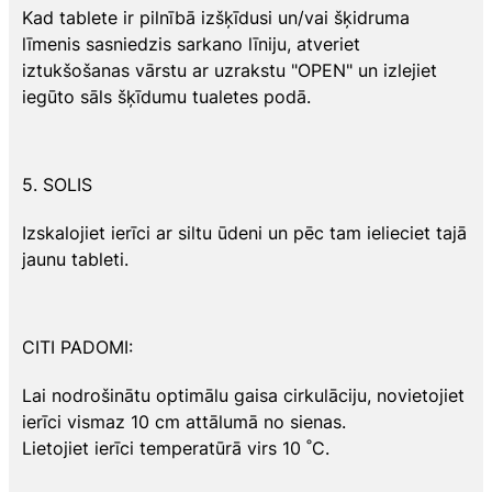
Kad tablete ir pilnībā izšķīdusi un/vai šķidruma
līmenis sasniedzis sarkano līniju, atveriet
iztukšošanas vārstu ar uzrakstu "OPEN" un izlejiet
iegūto sāls šķīdumu tualetes podā.
5. SOLIS
Izskalojiet ierīci ar siltu ūdeni un pēc tam ielieciet tajā
jaunu tableti.
CITI PADOMI:
Lai nodrošinātu optimālu gaisa cirkulāciju, novietojiet
ierīci vismaz 10 cm attālumā no sienas.
Lietojiet ierīci temperatūrā virs 10 ˚C.