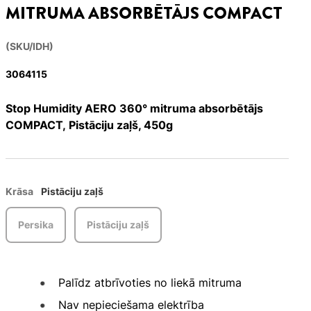
MITRUMA ABSORBĒTĀJS COMPACT
(SKU/IDH)
3064115
Stop Humidity AERO 360° mitruma absorbētājs
COMPACT, Pistāciju zaļš, 450g
Krāsa
Pistāciju zaļš
Persika
Pistāciju zaļš
Palīdz atbrīvoties no liekā mitruma
Nav nepieciešama elektrība