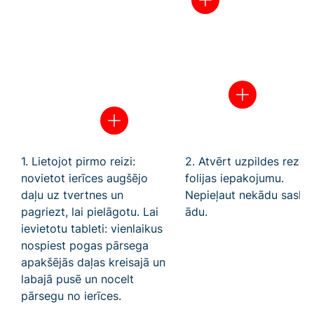
1. Lietojot pirmo reizi:
2.
Atvērt uzpildes rezer
novietot ierīces augšējo
folijas iepakojumu.
daļu uz tvertnes un
Nepieļaut nekādu saskar
pagriezt, lai pielāgotu. Lai
ādu.
ievietotu tableti: vienlaikus
nospiest pogas pārsega
apakšējās daļas kreisajā un
labajā pusē un nocelt
pārsegu no ierīces.