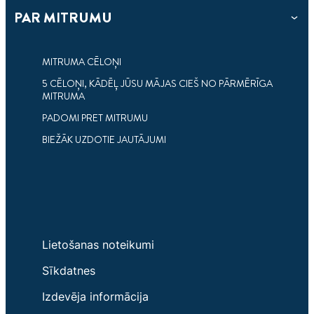
3 min
PAR MITRUMU
lasāms
5 IEGUVUMI NO TĀ, KA MĀJĀS IR MITRUMA
BIEŽĀK UZDOTIE JAUTĀJUMI PAR
ABSORBENTS
MITRUMU
MITRUMA CĒLOŅI
Galvenie ieguvumi no mitruma absorbenta
5 CĒLOŅI, KĀDĒĻ JŪSU MĀJAS CIEŠ NO PĀRMĒRĪGA
Uzziniet vairāk par mitrumu un mitruma
izmantošanas mājās.
MITRUMA
absorbentiem.
PADOMI PRET MITRUMU
BIEŽĀK UZDOTIE JAUTĀJUMI
Lietošanas noteikumi
Sīkdatnes
Izdevēja informācija