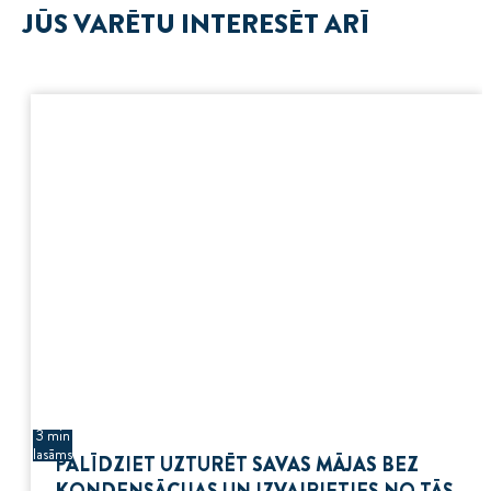
JŪS VARĒTU INTERESĒT ARĪ
3 min
lasāms
PALĪDZIET UZTURĒT SAVAS MĀJAS BEZ
KONDENSĀCIJAS UN IZVAIRIETIES NO TĀS