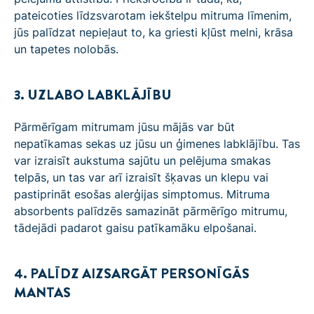
pateicoties līdzsvarotam iekštelpu mitruma līmenim,
jūs palīdzat nepieļaut to, ka griesti kļūst melni, krāsa
un tapetes nolobās.
3. UZLABO LABKLĀJĪBU
Pārmērīgam mitrumam jūsu mājās var būt
nepatīkamas sekas uz jūsu un ģimenes labklājību. Tas
var izraisīt aukstuma sajūtu un pelējuma smakas
telpās, un tas var arī izraisīt šķavas un klepu vai
pastiprināt esošas alerģijas simptomus. Mitruma
absorbents palīdzēs samazināt pārmērīgo mitrumu,
tādejādi padarot gaisu patīkamāku elpošanai.
4. PALĪDZ AIZSARGĀT PERSONĪGĀS
MANTAS