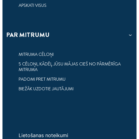
APSKATI VISUS
PAR MITRUMU
3 min
lasāms
PALĪDZIET UZTURĒT SAVAS MĀJAS BEZ
KONDENSĀCIJAS UN IZVAIRIETIES NO TĀS
MITRUMA CĒLOŅI
SEKĀM
5 CĒLOŅI, KĀDĒĻ JŪSU MĀJAS CIEŠ NO PĀRMĒRĪGA
MITRUMA
Kondensācija var bojāt jūsu namīpašumu.
PADOMI PRET MITRUMU
BIEŽĀK UZDOTIE JAUTĀJUMI
Lietošanas noteikumi