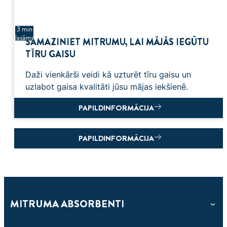
3 min
lasāms
SAMAZINIET MITRUMU, LAI MĀJĀS IEGŪTU
TĪRU GAISU
Daži vienkārši veidi kā uzturēt tīru gaisu un
uzlabot gaisa kvalitāti jūsu mājas iekšienē.
PAPILDINFORMĀCIJA
PAPILDINFORMĀCIJA
MITRUMA ABSORBENTI