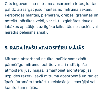
Cits ieguvums no mitruma absorbenta ir tas, ka tas
palīdz aizsargāt jūsu mantas no mitruma sekām.
Personīgās mantas, piemēram, drēbes, grāmatas un
noteikti pārtikas veidi, var tikt uzglabātas daudz
labākos apstākļos uz ilgāku laiku, tās nesapelēs vai
neradīs pelējuma smaku.
5. RADA ĪPAŠU ATMOSFĒRU MĀJĀS
Mitruma absorbenti ne tikai palīdz samazināt
pārmērīgo mitrumu, bet tie var arī radīt īpašu
atmosfēru jūsu mājās. Izmantojiet aromterapijas
uzpildes rezervi savā mitruma absorbentā un radiet
īpašu “aromāta toņkārtu” relaksācijai, enerģijai vai
komfortam mājās.