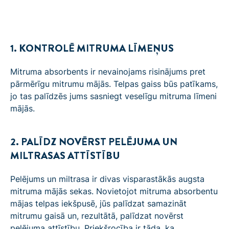
1. KONTROLĒ MITRUMA LĪMEŅUS
Mitruma absorbents ir nevainojams risinājums pret
pārmērīgu mitrumu mājās. Telpas gaiss būs patīkams,
jo tas palīdzēs jums sasniegt veselīgu mitruma līmeni
mājās.
2. PALĪDZ NOVĒRST PELĒJUMA UN
MILTRASAS ATTĪSTĪBU
Pelējums un miltrasa ir divas visparastākās augsta
mitruma mājās sekas. Novietojot mitruma absorbentu
mājas telpas iekšpusē, jūs palīdzat samazināt
mitrumu gaisā un, rezultātā, palīdzat novērst
pelējuma attīstību. Priekšrocība ir tāda, ka,