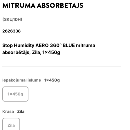
MITRUMA ABSORBĒTĀJS
(SKU/IDH)
2626338
Stop Humidity AERO 360° BLUE mitruma
absorbētājs, Zila, 1x450g
Iepakojuma lielums
1x450g
1x450g
Krāsa
Zila
Zila