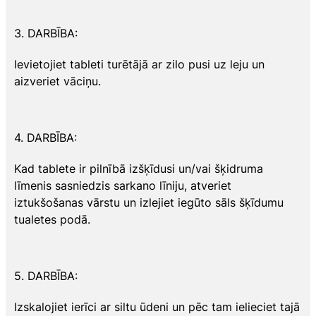
3. DARBĪBA:
Ievietojiet tableti turētājā ar zilo pusi uz leju un
aizveriet vāciņu.
4. DARBĪBA:
Kad tablete ir pilnībā izšķīdusi un/vai šķidruma
līmenis sasniedzis sarkano līniju, atveriet
iztukšošanas vārstu un izlejiet iegūto sāls šķīdumu
tualetes podā.
5. DARBĪBA:
Izskalojiet ierīci ar siltu ūdeni un pēc tam ielieciet tajā