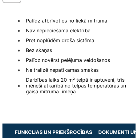
Palīdz atbrīvoties no liekā mitruma
Nav nepieciešama elektrība
Pret noplūdēm droša sistēma
Bez skaņas
Palīdz novērst pelējuma veidošanos
Neitralizē nepatīkamas smakas
Darbības laiks 20 m² telpā ir aptuveni, trīs
mēneši atkarībā no telpas temperatūras un
gaisa mitruma līmeņa
FUNKCIJAS UN PRIEKŠROCĪBAS
DOKUMENTI UN