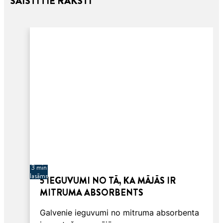
SAISTĪTIE RAKSTI
3 min
lasāms
5 IEGUVUMI NO TĀ, KA MĀJĀS IR
MITRUMA ABSORBENTS
Galvenie ieguvumi no mitruma absorbenta