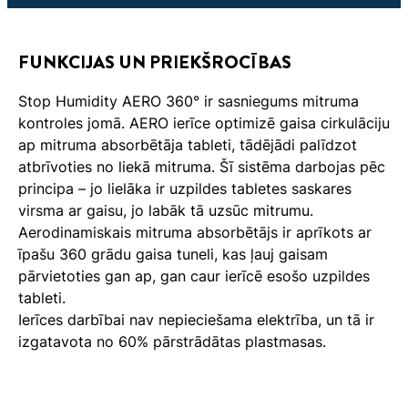
FUNKCIJAS UN PRIEKŠROCĪBAS
Stop Humidity AERO 360° ir sasniegums mitruma
kontroles jomā. AERO ierīce optimizē gaisa cirkulāciju
ap mitruma absorbētāja tableti, tādējādi palīdzot
atbrīvoties no liekā mitruma. Šī sistēma darbojas pēc
principa – jo lielāka ir uzpildes tabletes saskares
virsma ar gaisu, jo labāk tā uzsūc mitrumu.
Aerodinamiskais mitruma absorbētājs ir aprīkots ar
īpašu 360 grādu gaisa tuneli, kas ļauj gaisam
pārvietoties gan ap, gan caur ierīcē esošo uzpildes
tableti.
Ierīces darbībai nav nepieciešama elektrība, un tā ir
izgatavota no 60% pārstrādātas plastmasas.