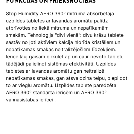
FUNKCIJAS UN PRIEKŠROCĪBAS
Stop Humidity AERO 360° mitruma absorbētāja
uzpildes tabletes ar lavandas aromātu palīdz
atbrīvoties no liekā mitruma un nepatīkamām
smakām. Tehnoloģija "divi vienā": divu krāsu tablete
sastāv no ļoti aktīviem kalcija hlorīda kristāliem un
nepatīkamas smakas neitralizējošiem līdzekļiem.
Ierīce ļauj gaisam cirkulēt ap un caur rievoto tableti,
tādējādi palielinot sistēmas efektivitāti. Uzpildes
tabletes ar lavandas aromātu gan neitralizē
nepatīkamas smakas, gan atsvaidzina telpu, piepildot
to ar vieglu aromātu. Uzpildes tablete paredzēta
AERO 360° standarta ierīcēm un AERO 360°
vannasistabas ierīcei .