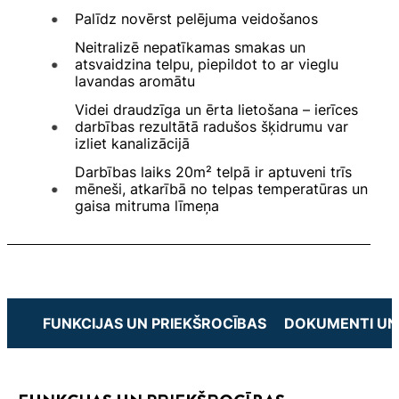
Palīdz novērst pelējuma veidošanos
Neitralizē nepatīkamas smakas un
atsvaidzina telpu, piepildot to ar vieglu
lavandas aromātu
Videi draudzīga un ērta lietošana – ierīces
darbības rezultātā radušos šķidrumu var
izliet kanalizācijā
Darbības laiks 20m² telpā ir aptuveni trīs
mēneši, atkarībā no telpas temperatūras un
gaisa mitruma līmeņa
FUNKCIJAS UN PRIEKŠROCĪBAS
DOKUMENTI UN