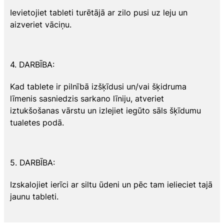
Ievietojiet tableti turētājā ar zilo pusi uz leju un
aizveriet vāciņu.
4. DARBĪBA:
Kad tablete ir pilnībā izšķīdusi un/vai šķidruma
līmenis sasniedzis sarkano līniju, atveriet
iztukšošanas vārstu un izlejiet iegūto sāls šķīdumu
tualetes podā.
5. DARBĪBA:
Izskalojiet ierīci ar siltu ūdeni un pēc tam ielieciet tajā
jaunu tableti.