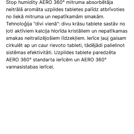
Stop humidity AERO 360° mitruma absorbētāja
neitrālā aromāta uzpildes tabletes palīdz atbrīvoties
no liekā mitruma un nepatīkamām smakām.
Tehnoloģija "divi vienā": divu krāsu tablete sastāv no
ļoti aktīviem kalcija hlorīda kristāliem un nepatīkamas
smakas neitralizējošiem līdzekļiem. Ierīce ļauj gaisam
cirkulēt ap un caur rievoto tableti, tādējādi palielinot
sistēmas efektivitāti. Uzpildes tablete paredzēta
AERO 360° standarta ierīcēm un AERO 360°
vannasistabas ierīcei.