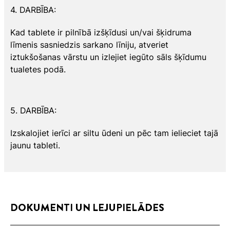
4. DARBĪBA:
Kad tablete ir pilnībā izšķīdusi un/vai šķidruma
līmenis sasniedzis sarkano līniju, atveriet
iztukšošanas vārstu un izlejiet iegūto sāls šķīdumu
tualetes podā.
5. DARBĪBA:
Izskalojiet ierīci ar siltu ūdeni un pēc tam ielieciet tajā
jaunu tableti.
DOKUMENTI UN LEJUPIELĀDES